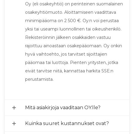
Oy (eli osakeyhtiö) on perinteinen suomalainen
osakeyhtiömuoto. Aloittamiseen vaadittava
minimipääoma on 2 500 €. Oy:n voi perustaa
yksi tai useampi luonnollinen tai oikeushenkilö.
Rekisteröinnin jälkeen osakkaiden vastuu
rajoittuu ainoastaan osakepääomaan. Oy onkin
hyvä vaihtoehto, jos tarvitset sijoittajien
pääomaa tai luottoja. Pienten yritysten, jotka
eivät tarvitse niitä, kannattaa harkita SSE:n
perustamista.
Mitä asiakirjoja vaaditaan OY:lle?
Kuinka suuret kustannukset ovat?