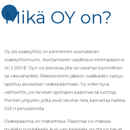
Mikä OY on?
Oy (eli osakeyhtiö) on perinteinen suomalainen
osakeyhtiömuoto. Aloittamiseen vaadittava minimipääoma
on 2 500 €. Oy:n voi perustaa yksi tai useampi luonnollinen
tai oikeushenkilö. Rekisteröinnin jälkeen osakkaiden vastuu
rajoittuu ainoastaan osakepääomaan. Oy onkin hyvä
vaihtoehto, jos tarvitset sijoittajien pääomaa tai luottoja.
Pienten yritysten, jotka eivät tarvitse niitä, kannattaa harkita
SSE:n perustamista.
Osakepääoma on maksettava. Pääomaa voi maksaa
muillakin hyödykkeillä, kuin vain käteisellä, mutta jos haluat