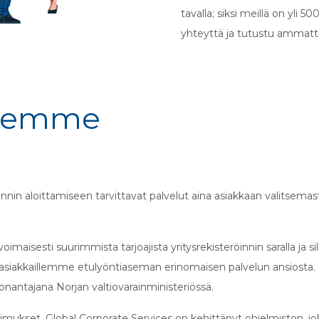
tavalla; siksi meillä on yli 5
yhteyttä ja tutustu ammatti
ksemme
nin aloittamiseen tarvittavat palvelut aina asiakkaan valitsemast
oimaisesti suurimmista tarjoajista yritysrekisteröinnin saralla ja
n asiakkaillemme etulyöntiaseman erinomaisen palvelun ansiosta
nantajana Norjan valtiovarainministeriössä.
ukset, Global Corporate Services on kehittänyt ohjelmiston, j