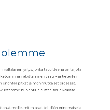
e olemme
 maltalainen yritys, jonka tavoitteena on tarjota
liiketoiminnan aloittaminen vaatii – ja tietenkin
in unohtaa pitkät ja monimutkaiset prosessit.
ökuntamme huolehtii ja auttaa sinua kaikissa
anut meille, miten asiat tehdään erinomaisella