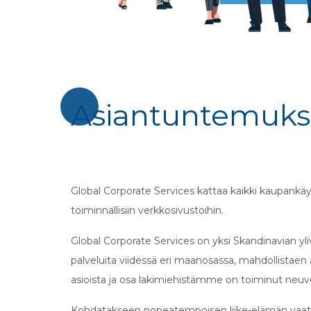
Asiantuntemu
Global Corporate Services kattaa kaikki kaupankäyn
toiminnallisiin verkkosivustoihin.
Global Corporate Services on yksi Skandinavian yliv
palveluita viidessä eri maanosassa, mahdollistae
asioista ja osa lakimiehistämme on toiminut neuvo
Kohdatakseen nopeatempoisen liike-elämän vaatim