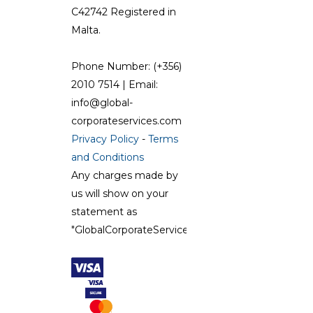
C42742 Registered in
Malta.
Phone Number: (+356)
2010 7514 | Email:
info@global-
corporateservices.com
Privacy Policy
-
Terms
and Conditions
Any charges made by
us will show on your
statement as
"GlobalCorporateServices"