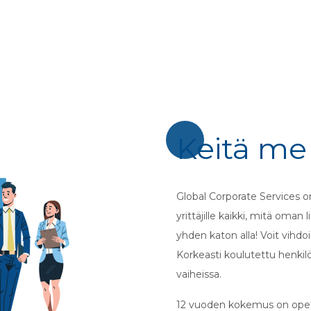
Keitä m
Global Corporate Services on
yrittäjille kaikki, mitä oman 
yhden katon alla! Voit vihdo
Korkeasti koulutettu henkil
vaiheissa.
12 vuoden kokemus on opett