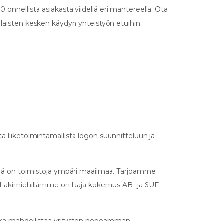
000 onnellista asiakasta viidellä eri mantereella. Ota
laisten kesken käydyn yhteistyön etuihin.
a liiketoimintamallista logon suunnitteluun ja
 sillä on toimistoja ympäri maailmaa. Tarjoamme
. Lakimiehillämme on laaja kokemus AB- ja SUF-
oka mahdollistaa yritysten nopeamman