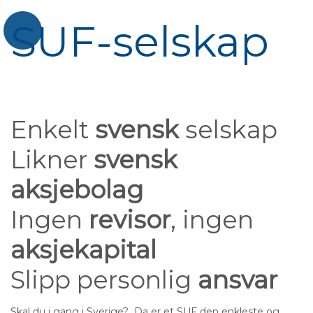
SUF-selskap
Enkelt
svensk
selskap
Likner
svensk
aksjebolag
Ingen
revisor
, ingen
aksjekapital
Slipp personlig
ansvar
Skal du i gang i Sverige? Da er et SUF den enkleste og